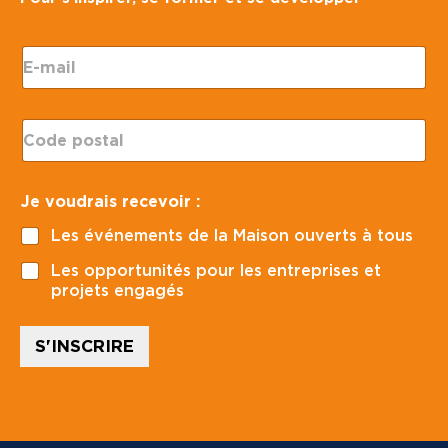
E
-
m
a
C
i
o
l
d
*
e
*
Je voudrais recevoir :
p
J
o
e
Les événements de la Maison ouverts à tous
s
*
t
Les opportunités pour les entreprises et
a
projets engagés
l
*
S'INSCRIRE