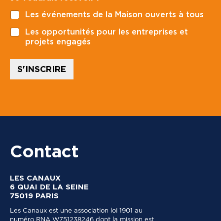
o
u
Les événements de la Maison ouverts à tous
s
d
t
r
Les opportunités pour les entreprises et
a
a
projets engagés
l
i
*
s
*
S'INSCRIRE
*
Contact
LES CANAUX
6 QUAI DE LA SEINE
75019 PARIS
Les Canaux est une association loi 1901 au
numéro RNA W751238246 dont la mission est