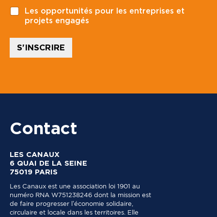
t
i
Les opportunités pour les entreprises et
a
l
projets engagés
l
*
*
C
o
S'INSCRIRE
d
e
p
o
s
t
a
l
Contact
LES CANAUX
6 QUAI DE LA SEINE
75019 PARIS
Les Canaux est une association loi 1901 au
numéro RNA W751238246 dont la mission est
de faire progresser l’économie solidaire,
circulaire et locale dans les territoires. Elle