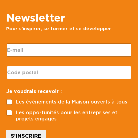
Newsletter
Pour s’inspirer, se former et se développer
E
-
m
a
C
i
o
l
d
*
e
:
Je voudrais recevoir :
p
C
o
o
Les événements de la Maison ouverts à tous
s
d
t
e
Les opportunités pour les entreprises et
a
*
projets engagés
l
*
S'INSCRIRE