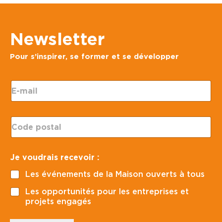
Newsletter
Pour s’inspirer, se former et se développer
E
-
m
a
C
i
o
l
d
*
e
p
Je voudrais recevoir :
p
a
o
g
Les événements de la Maison ouverts à tous
s
e
t
C
Les opportunités pour les entreprises et
a
o
projets engagés
l
d
*
e