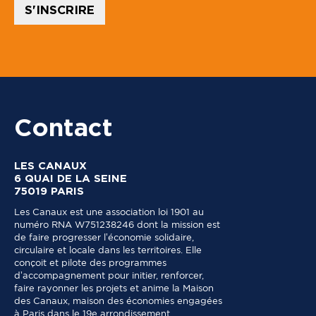
:
S'INSCRIRE
Contact
LES CANAUX
6 QUAI DE LA SEINE
75019 PARIS
Les Canaux est une association loi 1901 au
numéro RNA W751238246 dont la mission est
de faire progresser l’économie solidaire,
circulaire et locale dans les territoires. Elle
conçoit et pilote des programmes
d’accompagnement pour initier, renforcer,
faire rayonner les projets et anime la Maison
des Canaux, maison des économies engagées
à Paris dans le 19e arrondissement.