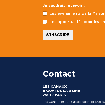
a
E
Je voudrais recevoir :
i
-
l
m
Les événements de la Maison
*
a
i
Les opportunités pour les en
l
C
o
S'INSCRIRE
d
e
E
-
m
a
i
l
Contact
LES CANAUX
6 QUAI DE LA SEINE
75019 PARIS
Les Canaux est une association loi 1901 a