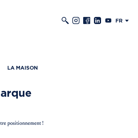
FR
LA MAISON
marque
otre positionnement !