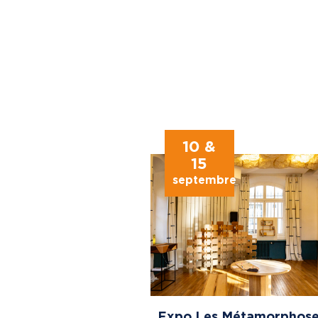
10 &
15
septembre
Expo Les Métamorphose