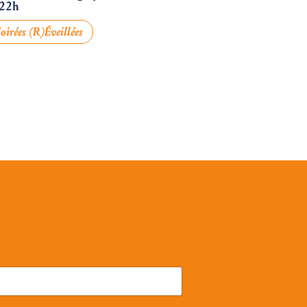
 22h
oirées (R)éveillées