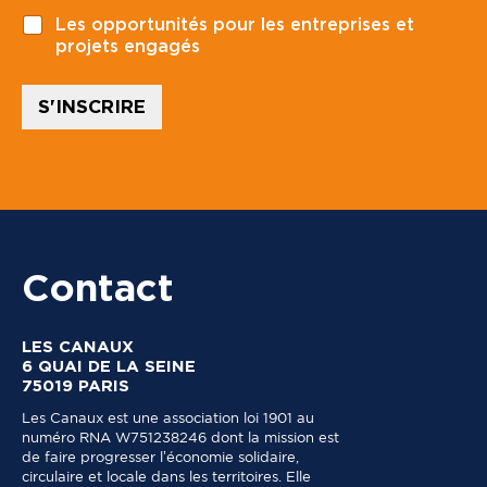
t
v
Les opportunités pour les entreprises et
a
o
projets engagés
l
i
*
r
r
S'INSCRIRE
e
c
e
v
o
i
r
:
Contact
LES CANAUX
6 QUAI DE LA SEINE
75019 PARIS
Les Canaux est une association loi 1901 au
numéro RNA W751238246 dont la mission est
de faire progresser l’économie solidaire,
circulaire et locale dans les territoires. Elle