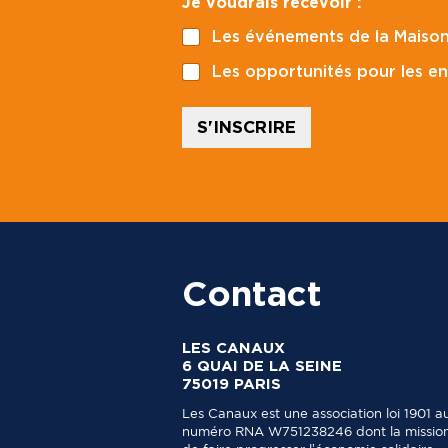
Je voudrais recevoir :
i
o
l
d
Les événements de la Maison
*
e
E
Les opportunités pour les en
-
m
a
S'INSCRIRE
i
l
E
-
m
a
i
l
Contact
LES CANAUX
6 QUAI DE LA SEINE
75019 PARIS
Les Canaux est une association loi 1901 a
numéro RNA W751238246 dont la mission