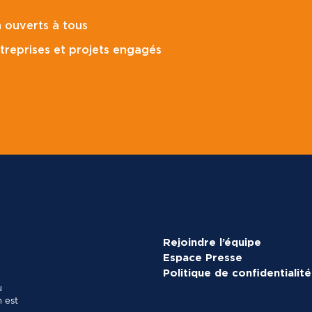
p
o
 ouverts à tous
s
t
treprises et projets engagés
a
l
*
Rejoindre l’équipe
Espace Presse
Politique de confidentialité
u
 est