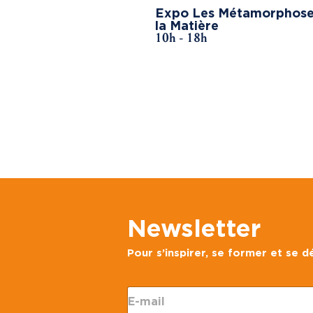
Expo Les Métamorphose
la Matière
10h - 18h
Newsletter
Pour s’inspirer, se former et se 
E
-