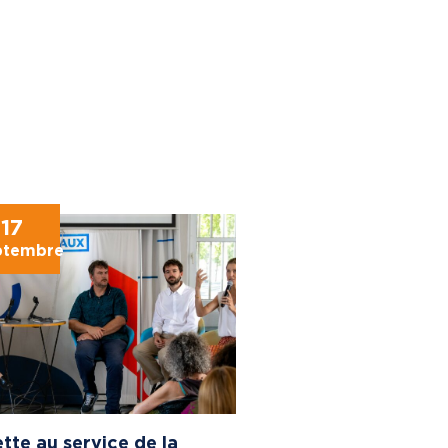
17
ptembre
tte au service de la