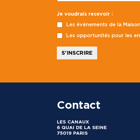
m
a
p
Je voudrais recevoir :
i
o
l
s
Les événements de la Maison
*
t
a
Les opportunités pour les en
l
p
o
S'INSCRIRE
s
t
a
l
r
e
c
e
Contact
v
o
i
r
LES CANAUX
6 QUAI DE LA SEINE
75019 PARIS