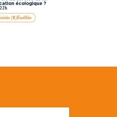
cation écologique ?
 22h
oirées (R)éveillées