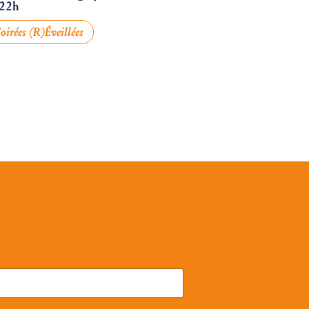
 22h
oirées (R)éveillées