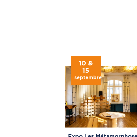
10 &
15
septembre
Expo Les Métamorphose