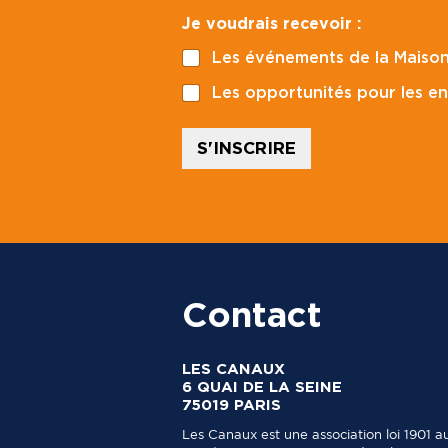
a
*
Je voudrais recevoir :
i
C
l
o
Les événements de la Maison
*
d
e
Les opportunités pour les en
e
n
S'INSCRIRE
Contact
LES CANAUX
6 QUAI DE LA SEINE
75019 PARIS
Les Canaux est une association loi 1901 a