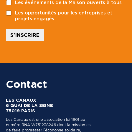
Les événements de la Maison ouverts à tous
s
t
Les opportunités pour les entreprises et
a
projets engagés
l
*
S'INSCRIRE
Contact
LES CANAUX
6 QUAI DE LA SEINE
75019 PARIS
Les Canaux est une association loi 1901 au
numéro RNA W751238246 dont la mission est
de faire progresser l’économie solidaire,