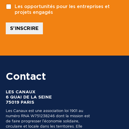
t
m
Les opportunités pour les entreprises et
a
a
projets engagés
l
i
*
l
S'INSCRIRE
Contact
LES CANAUX
6 QUAI DE LA SEINE
75019 PARIS
Les Canaux est une association loi 1901 au
numéro RNA W751238246 dont la mission est
de faire progresser l’économie solidaire,
circulaire et locale dans les territoires. Elle