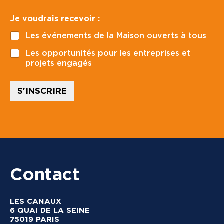
d
*
e
*
Je voudrais recevoir :
p
:
o
*
Les événements de la Maison ouverts à tous
s
t
Les opportunités pour les entreprises et
a
projets engagés
l
*
S'INSCRIRE
Contact
LES CANAUX
6 QUAI DE LA SEINE
75019 PARIS