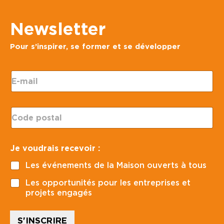
Newsletter
Pour s’inspirer, se former et se développer
v
E
o
-
u
m
d
a
r
C
i
a
o
l
i
d
*
s
e
*
Je voudrais recevoir :
p
C
o
o
Les événements de la Maison ouverts à tous
s
d
t
e
Les opportunités pour les entreprises et
a
e
projets engagés
l
n
*
S'INSCRIRE