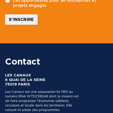
Les opportunités pour les entreprises et
a
e
projets engagés
l
v
*
o
i
S'INSCRIRE
r
Contact
LES CANAUX
6 QUAI DE LA SEINE
75019 PARIS
Les Canaux est une association loi 1901 au
numéro RNA W751238246 dont la mission est
de faire progresser l’économie solidaire,
circulaire et locale dans les territoires. Elle
conçoit et pilote des programmes