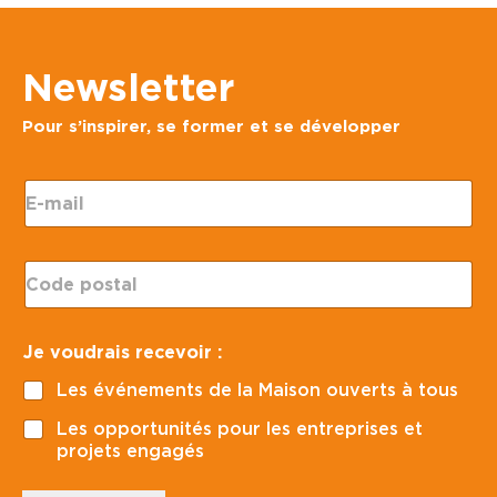
Newsletter
Pour s’inspirer, se former et se développer
E
-
m
a
C
i
o
l
d
*
e
J
Je voudrais recevoir :
p
e
o
r
Les événements de la Maison ouverts à tous
s
e
t
c
Les opportunités pour les entreprises et
a
e
projets engagés
l
v
*
o