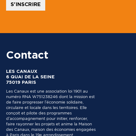
i
S'INSCRIRE
r
J
e
Contact
LES CANAUX
6 QUAI DE LA SEINE
75019 PARIS
Les Canaux est une association loi 1901 au
numéro RNA W751238246 dont la mission est
de faire progresser l’économie solidaire,
circulaire et locale dans les territoires. Elle
conçoit et pilote des programmes
d’accompagnement pour initier, renforcer,
faire rayonner les projets et anime la Maison
des Canaux, maison des économies engagées
à Paris dans le 19e arrondissement.