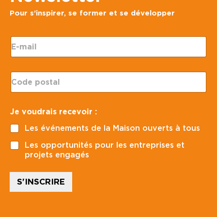
Pour s’inspirer, se former et se développer
E
-
m
a
C
i
o
l
d
*
e
E
Je voudrais recevoir :
p
-
o
m
Les événements de la Maison ouverts à tous
s
a
t
i
Les opportunités pour les entreprises et
a
l
projets engagés
l
*
*
*
S'INSCRIRE