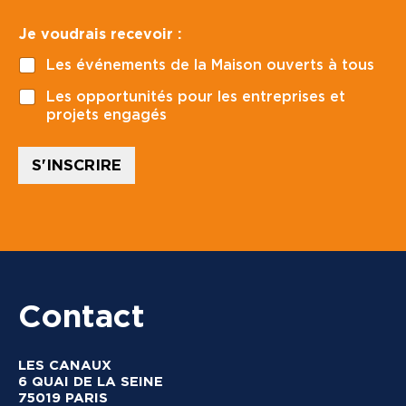
d
*
v
e
o
Je voudrais recevoir :
p
i
o
r
Les événements de la Maison ouverts à tous
s
t
Les opportunités pour les entreprises et
a
projets engagés
l
*
S'INSCRIRE
Contact
LES CANAUX
6 QUAI DE LA SEINE
75019 PARIS