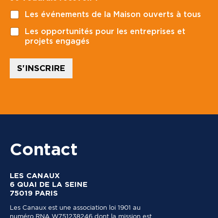
d
o
e
Les événements de la Maison ouverts à tous
s
*
t
Les opportunités pour les entreprises et
a
projets engagés
l
*
S'INSCRIRE
Contact
LES CANAUX
6 QUAI DE LA SEINE
75019 PARIS
Les Canaux est une association loi 1901 au
numéro RNA W751238246 dont la mission est