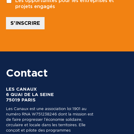
Les opportunités pour les entreprises et
a
a
projets engagés
l
l
*
*
S'INSCRIRE
Contact
LES CANAUX
6 QUAI DE LA SEINE
75019 PARIS
Les Canaux est une association loi 1901 au
numéro RNA W751238246 dont la mission est
de faire progresser l’économie solidaire,
circulaire et locale dans les territoires. Elle
conçoit et pilote des programmes