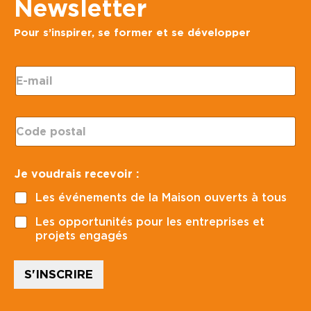
Newsletter
Pour s’inspirer, se former et se développer
E
-
m
a
C
i
o
l
d
*
e
E
Je voudrais recevoir :
p
-
o
m
Les événements de la Maison ouverts à tous
s
a
t
i
Les opportunités pour les entreprises et
a
l
projets engagés
l
*
*
J
e
S'INSCRIRE