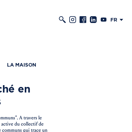
FR
LA MAISON
ché en
s
ommuns". A travers le
active du collectif de
 de communs qui trace un