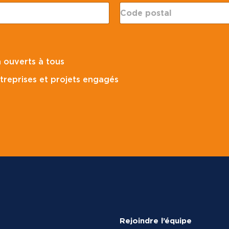
C
o
d
e
p
o
 ouverts à tous
s
t
treprises et projets engagés
a
l
*
Rejoindre l’équipe