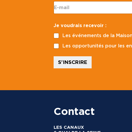
E
-
m
a
p
Je voudrais recevoir :
i
o
l
s
Les événements de la Maison
*
t
a
Les opportunités pour les en
l
p
o
S'INSCRIRE
s
t
a
l
J
e
Contact
LES CANAUX