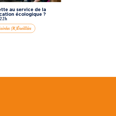
tte au service de la
cation écologique ?
 22h
oirées (R)éveillées