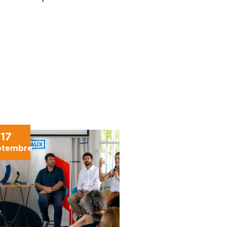
17
ptembre