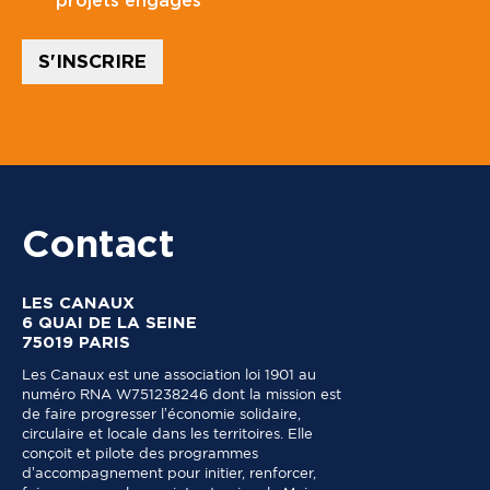
projets engagés
l
e
*
S'INSCRIRE
Contact
LES CANAUX
6 QUAI DE LA SEINE
75019 PARIS
Les Canaux est une association loi 1901 au
numéro RNA W751238246 dont la mission est
de faire progresser l’économie solidaire,
circulaire et locale dans les territoires. Elle
conçoit et pilote des programmes
d’accompagnement pour initier, renforcer,