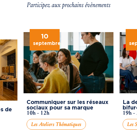
Participez aux prochains évènements
10
septembre
se
Communiquer sur les réseaux
La de
sociaux pour sa marque
bifur
s de
10h - 12h
19h -
Les Ateliers Thématiques
Les S