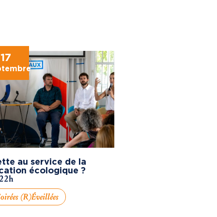
17
ptembre
tte au service de la
cation écologique ?
 22h
oirées (R)éveillées