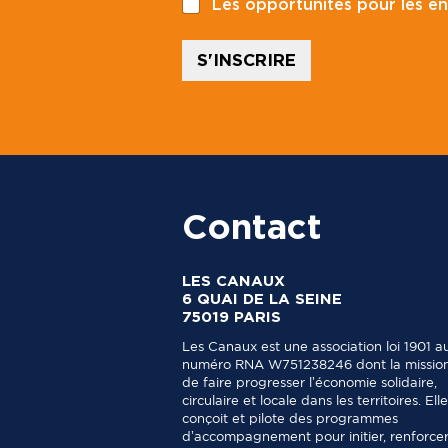
Les opportunités pour les en
s
t
a
S'INSCRIRE
l
Contact
LES CANAUX
6 QUAI DE LA SEINE
75019 PARIS
Les Canaux est une association loi 1901 a
numéro RNA W751238246 dont la mission
de faire progresser l’économie solidaire,
circulaire et locale dans les territoires. Elle
conçoit et pilote des programmes
d’accompagnement pour initier, renforcer