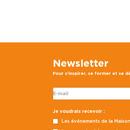
Newsletter
Pour s’inspirer, se former et se 
*
E
E
-
-
m
m
a
a
Je voudrais recevoir :
i
i
l
l
Les événements de la Maison
*
p
o