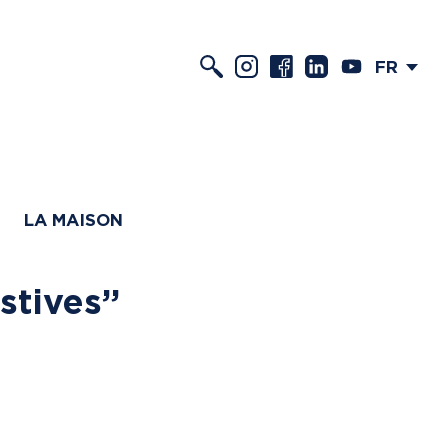
FR
LA MAISON
stives”