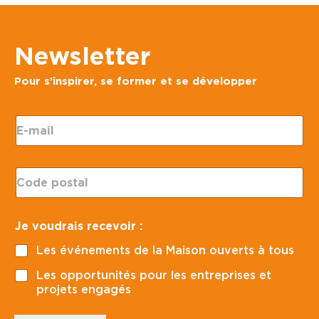
Newsletter
Pour s’inspirer, se former et se développer
v
E
o
-
u
m
d
a
r
C
i
a
o
l
i
d
*
s
e
E
Je voudrais recevoir :
p
-
o
m
Les événements de la Maison ouverts à tous
s
a
t
i
Les opportunités pour les entreprises et
a
l
projets engagés
l
v
*
o