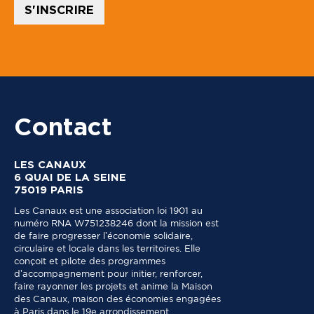
u
S'INSCRIRE
d
r
a
i
s
Contact
LES CANAUX
6 QUAI DE LA SEINE
75019 PARIS
Les Canaux est une association loi 1901 au
numéro RNA W751238246 dont la mission est
de faire progresser l’économie solidaire,
circulaire et locale dans les territoires. Elle
conçoit et pilote des programmes
d’accompagnement pour initier, renforcer,
faire rayonner les projets et anime la Maison
des Canaux, maison des économies engagées
à Paris dans le 19e arrondissement.