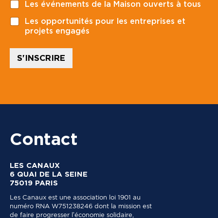
Les événements de la Maison ouverts à tous
s
t
Les opportunités pour les entreprises et
a
projets engagés
l
*
S'INSCRIRE
Contact
LES CANAUX
6 QUAI DE LA SEINE
75019 PARIS
Les Canaux est une association loi 1901 au
numéro RNA W751238246 dont la mission est
de faire progresser l’économie solidaire,