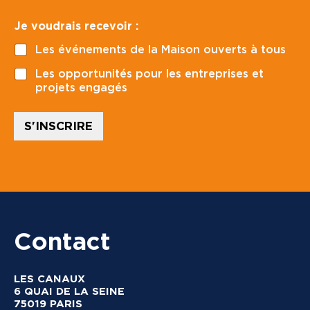
d
*
s
e
t
Je voudrais recevoir :
p
a
o
l
Les événements de la Maison ouverts à tous
s
e
t
n
Les opportunités pour les entreprises et
a
projets engagés
l
*
S'INSCRIRE
Contact
LES CANAUX
6 QUAI DE LA SEINE
75019 PARIS