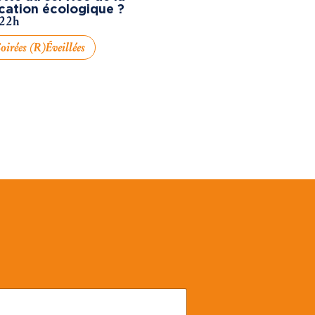
cation écologique ?
 22h
oirées (R)éveillées