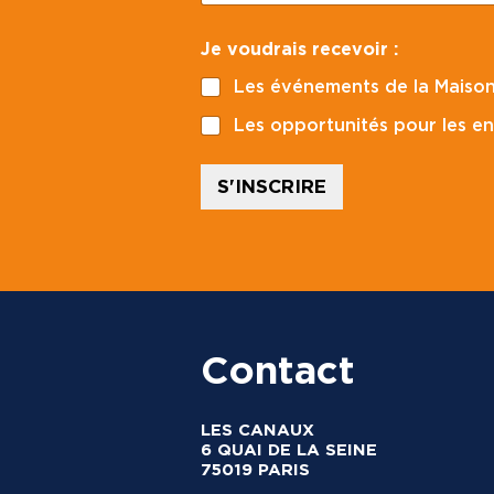
m
a
p
Je voudrais recevoir :
i
o
l
s
Les événements de la Maison
*
t
a
Les opportunités pour les en
l
*
C
S'INSCRIRE
o
d
e
*
C
o
d
e
Contact
LES CANAUX
6 QUAI DE LA SEINE
75019 PARIS