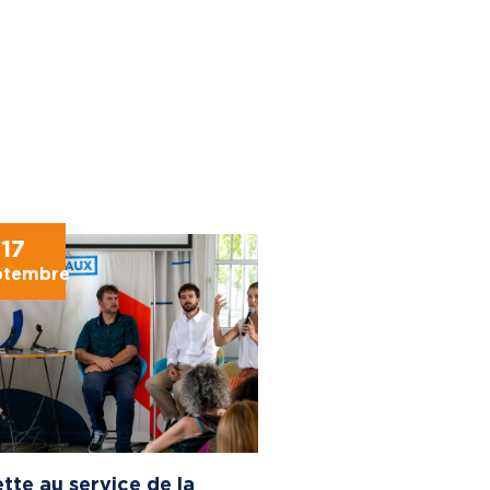
17
ptembre
tte au service de la