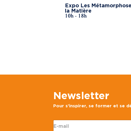
Expo Les Métamorphose
la Matière
10h - 18h
Newsletter
Pour s’inspirer, se former et se 
E
-