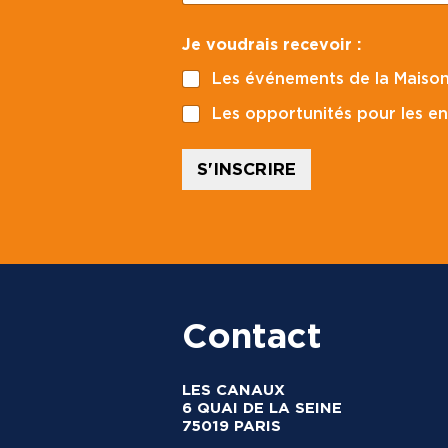
m
a
*
Je voudrais recevoir :
i
C
l
o
Les événements de la Maison
*
d
e
Les opportunités pour les en
E
-
m
S'INSCRIRE
a
i
l
Contact
LES CANAUX
6 QUAI DE LA SEINE
75019 PARIS