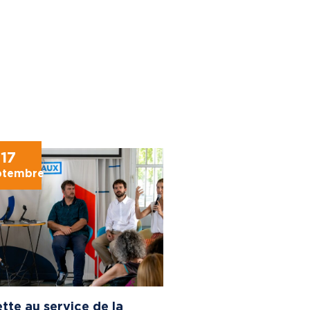
17
ptembre
tte au service de la