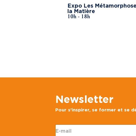
Expo Les Métamorphose
la Matière
10h - 18h
Newsletter
Pour s’inspirer, se former et se 
E
-