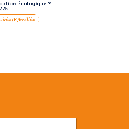
cation écologique ?
 22h
oirées (R)éveillées