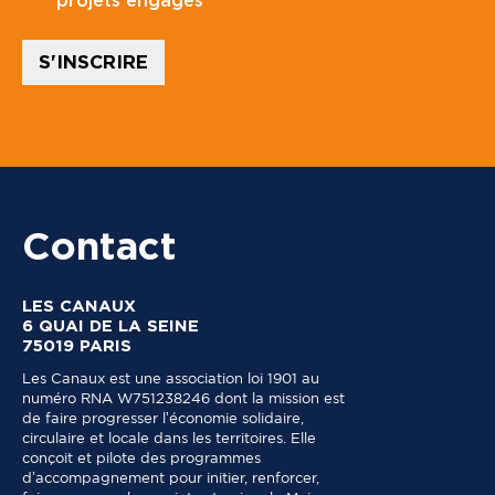
projets engagés
l
C
*
o
d
S'INSCRIRE
e
Contact
LES CANAUX
6 QUAI DE LA SEINE
75019 PARIS
Les Canaux est une association loi 1901 au
numéro RNA W751238246 dont la mission est
de faire progresser l’économie solidaire,
circulaire et locale dans les territoires. Elle
conçoit et pilote des programmes
d’accompagnement pour initier, renforcer,