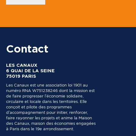
C
o
d
e
*
C
o
d
Contact
e
LES CANAUX
6 QUAI DE LA SEINE
75019 PARIS
Les Canaux est une association loi 1901 au
numéro RNA W751238246 dont la mission est
de faire progresser l’économie solidaire,
circulaire et locale dans les territoires. Elle
conçoit et pilote des programmes
d’accompagnement pour initier, renforcer,
faire rayonner les projets et anime la Maison
des Canaux, maison des économies engagées
à Paris dans le 19e arrondissement.