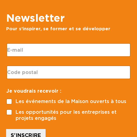
Newsletter
Pour s’inspirer, se former et se développer
E
-
m
a
C
i
o
l
d
*
e
v
Je voudrais recevoir :
p
o
o
u
Les événements de la Maison ouverts à tous
s
d
t
r
Les opportunités pour les entreprises et
a
a
projets engagés
l
i
*
s
*
S'INSCRIRE