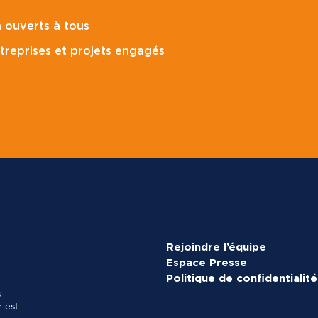
p
o
 ouverts à tous
s
t
treprises et projets engagés
a
l
*
Rejoindre l’équipe
Espace Presse
Politique de confidentialité
u
 est