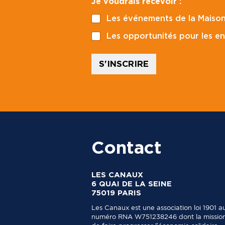
Je voudrais recevoir :
i
l
l
v
Les événements de la Maison
*
o
u
Les opportunités pour les en
d
r
a
S'INSCRIRE
i
s
E
-
m
a
i
l
Contact
LES CANAUX
6 QUAI DE LA SEINE
75019 PARIS
Les Canaux est une association loi 1901 a
numéro RNA W751238246 dont la mission