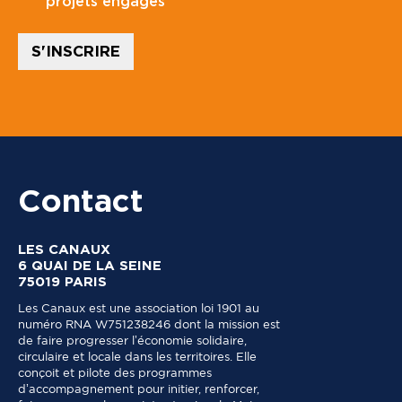
projets engagés
l
i
*
r
:
S'INSCRIRE
J
e
Contact
LES CANAUX
6 QUAI DE LA SEINE
75019 PARIS
Les Canaux est une association loi 1901 au
numéro RNA W751238246 dont la mission est
de faire progresser l’économie solidaire,
circulaire et locale dans les territoires. Elle
conçoit et pilote des programmes
d’accompagnement pour initier, renforcer,