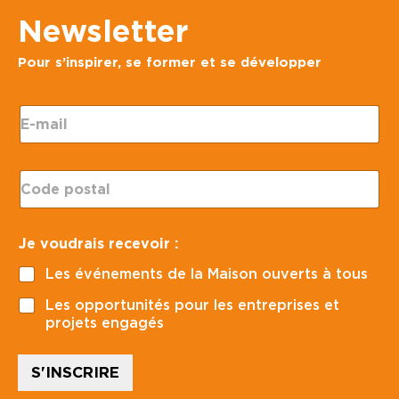
Newsletter
Pour s’inspirer, se former et se développer
*
E
*
-
p
m
a
a
g
C
i
e
o
l
d
*
e
Je voudrais recevoir :
p
o
Les événements de la Maison ouverts à tous
s
t
Les opportunités pour les entreprises et
a
projets engagés
l
*
S'INSCRIRE