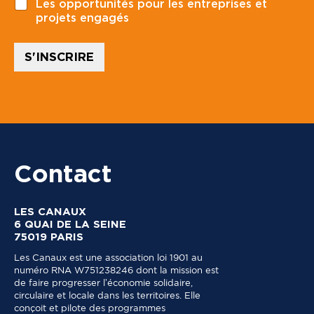
e
Les opportunités pour les entreprises et
a
p
projets engagés
l
o
*
s
t
S'INSCRIRE
a
l
Contact
LES CANAUX
6 QUAI DE LA SEINE
75019 PARIS
Les Canaux est une association loi 1901 au
numéro RNA W751238246 dont la mission est
de faire progresser l’économie solidaire,
circulaire et locale dans les territoires. Elle
conçoit et pilote des programmes