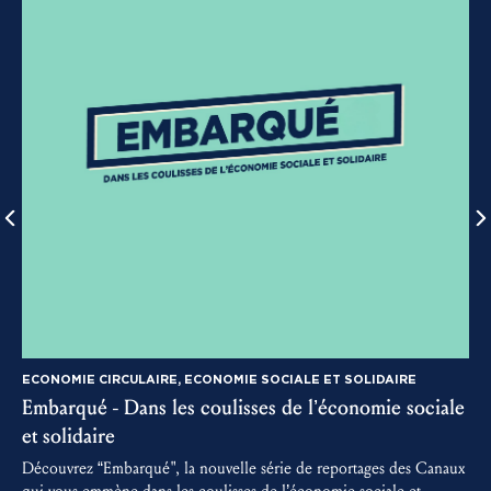
ECONOMIE CIRCULAIRE, ECONOMIE SOCIALE ET SOLIDAIRE
Embarqué - Dans les coulisses de l’économie sociale
3
et solidaire
D
m
Découvrez “Embarqué", la nouvelle série de reportages des Canaux
a
qui vous emmène dans les coulisses de l’économie sociale et