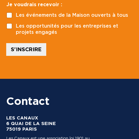
Je voudrais recevoir :
p
o
o
u
Les événements de la Maison ouverts à tous
s
d
t
r
Les opportunités pour les entreprises et
a
a
projets engagés
l
i
*
s
E
S'INSCRIRE
-
m
a
i
l
r
e
c
Contact
e
v
o
i
LES CANAUX
r
6 QUAI DE LA SEINE
75019 PARIS
Les Canaux est une association loi 1901 au