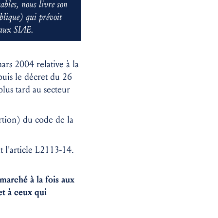
ables, nous livre son
blique) qui prévoit
t aux SIAE.
rs 2004 relative à la
uis le décret du 26
lus tard au secteur
rtion) du code de la
 l’article L2113-14.
arché à la fois aux
et à ceux qui