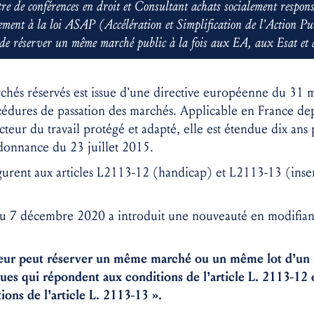
re de conférences en droit et Consultant achats socialement respons
ent à la loi ASAP (Accélération et Simplification de l’Action Pu
́ de réserver un même marché public à la fois aux EA, aux Esat e
hés réservés est issue d’une directive européenne du 31 ma
édures de passation des marchés. Applicable en France dep
eur du travail protégé et adapté, elle est étendue dix ans p
ordonnance du 23 juillet 2015.
figurent aux articles L2113-12 (handicap) et L2113-13 (inse
u 7 décembre 2020 a introduit une nouveauté en modifiant
eur peut réserver un même marché ou un même lot d’un m
es qui répondent aux conditions de l’article L. 2113-12 
ons de l’article L. 2113-13 ».