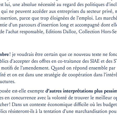
 lui, une absolue nécessité au regard des politiques d’inclu
qui ne peuvent accéder aux entreprises du secteur privé, m
’insertion, parce que trop éloignées de l’emploi. Les march
antie d’un parcours d’insertion long et accompagné dont ell
e l’achat responsable, Editions Dalloz, Collection Hors-Ser
ombre
! je voudrais être certain que ce nouveau texte ne fond
blics d’accepter des offres en co-traitance des SIAE et des 
s motifs de l’amendement. Quand on répond ensemble par le
alité et on est dans une stratégie de coopération dans l’inté
ructures.
oposée est-elle exempte
d’autres interprétations plus pessim
res en concurrence avec la volonté de trouver le meilleur o
 cher ! Dans un contexte économique difficile où les budgets
lics résisteront-ils à la tentation d’une marchandisation po