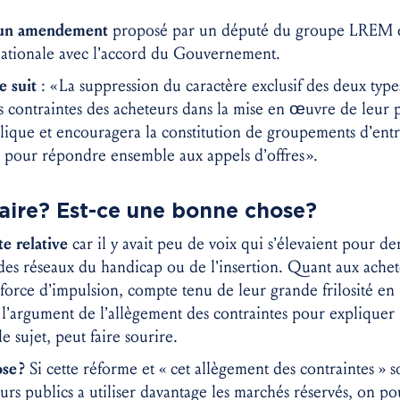
d’un amendement
proposé par un député du groupe LREM et
ationale avec l’accord du Gouvernement.
e suit
: « La suppression du caractère exclusif des deux type
s contraintes des acheteurs dans la mise en œuvre de leur p
que et encouragera la constitution de groupements d’entre
rs pour répondre ensemble aux appels d’offres ».
saire ? Est-ce une bonne chose ?
te relative
car il y avait peu de voix qui s’élevaient pour d
des réseaux du handicap ou de l’insertion. Quant aux achet
é force d’impulsion, compte tenu de leur grande frilosité e
, l’argument de l’allègement des contraintes pour expliquer 
e sujet, peut faire sourire.
se ?
Si cette réforme et « cet allègement des contraintes » s
rs publics a utiliser davantage les marchés réservés, on pour