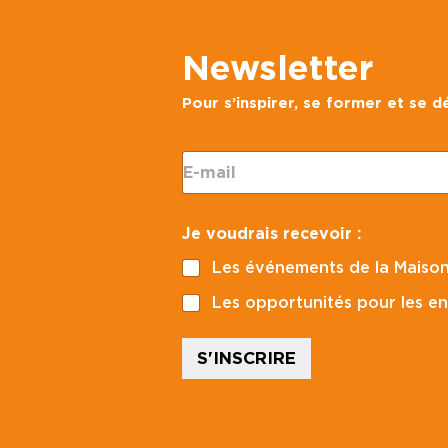
Newsletter
Pour s’inspirer, se former et se 
v
E
o
-
u
m
d
a
r
Je voudrais recevoir :
i
a
l
i
Les événements de la Maison
*
s
C
Les opportunités pour les en
o
d
e
S'INSCRIRE
*