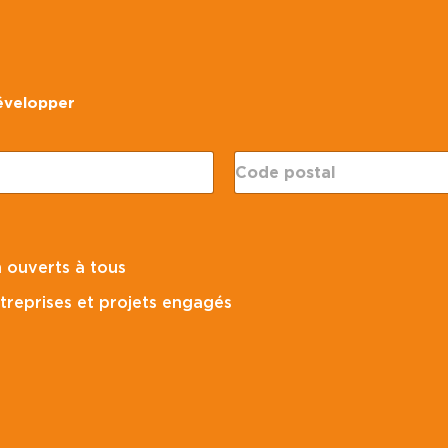
développer
C
o
d
e
p
o
 ouverts à tous
s
t
treprises et projets engagés
a
l
*