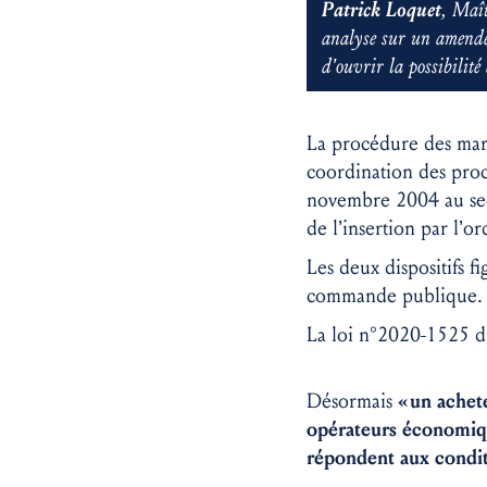
Patrick Loquet
, Maît
analyse sur un amendem
d’ouvrir la possibilite
La procédure des marc
coordination des proc
novembre 2004 au sect
de l’insertion par l’
Les deux dispositifs 
commande publique.
La loi n°2020-1525 d
Désormais
«
un achet
opérateurs économiqu
répondent aux conditi