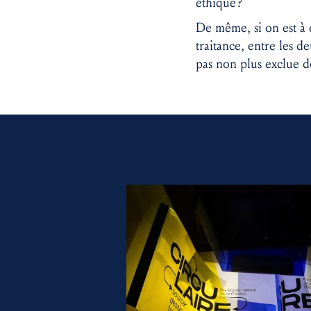
éthique ?
De même, si on est à é
traitance, entre les 
pas non plus exclue d