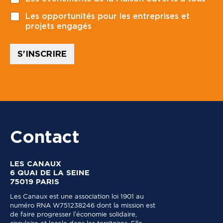
s
u
t
d
Les opportunités pour les entreprises et
a
r
projets engagés
l
a
*
i
s
S'INSCRIRE
Contact
LES CANAUX
6 QUAI DE LA SEINE
75019 PARIS
Les Canaux est une association loi 1901 au
numéro RNA W751238246 dont la mission est
de faire progresser l’économie solidaire,