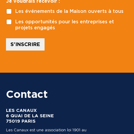
Je voudrais recevoir :
p
o
Les événements de la Maison ouverts à tous
s
t
Les opportunités pour les entreprises et
a
projets engagés
l
*
S'INSCRIRE
Contact
LES CANAUX
6 QUAI DE LA SEINE
75019 PARIS
Les Canaux est une association loi 1901 au