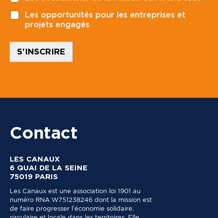
s
d
t
r
Les opportunités pour les entreprises et
a
a
projets engagés
l
i
*
s
C
S'INSCRIRE
o
d
e
Contact
LES CANAUX
6 QUAI DE LA SEINE
75019 PARIS
Les Canaux est une association loi 1901 au
numéro RNA W751238246 dont la mission est
de faire progresser l’économie solidaire,
circulaire et locale dans les territoires. Elle