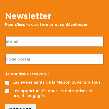
Newsletter
Pour s’inspirer, se former et se développer
E
-
m
a
C
i
o
l
d
*
e
*
Je voudrais recevoir :
p
J
o
e
Les événements de la Maison ouverts à tous
s
J
t
e
Les opportunités pour les entreprises et
a
projets engagés
l
*