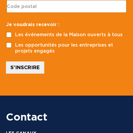
C
i
e
o
l
*
d
*
e
Je voudrais recevoir :
p
o
Les événements de la Maison ouverts à tous
s
t
Les opportunités pour les entreprises et
a
projets engagés
l
*
S'INSCRIRE
Contact