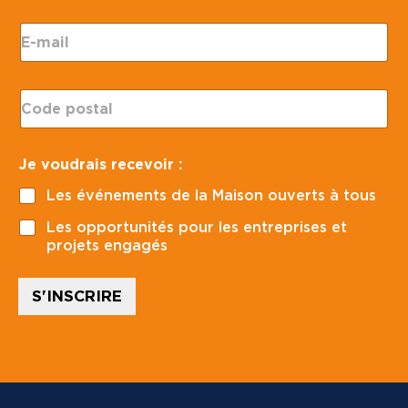
r
E
e
-
c
m
e
a
v
C
i
o
o
l
i
d
*
r
e
J
Je voudrais recevoir :
p
e
o
*
Les événements de la Maison ouverts à tous
s
t
Les opportunités pour les entreprises et
a
projets engagés
l
*
S'INSCRIRE