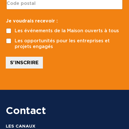
i
o
l
d
*
e
E
Je voudrais recevoir :
p
-
o
m
Les événements de la Maison ouverts à tous
s
a
t
i
Les opportunités pour les entreprises et
a
l
projets engagés
l
p
*
o
s
S'INSCRIRE
t
a
l
:
Contact
LES CANAUX