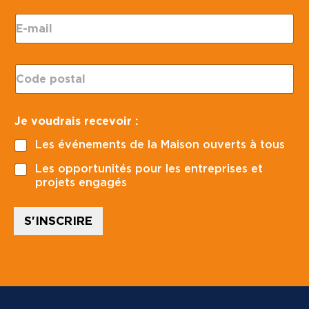
E
-
m
a
C
i
o
l
d
*
e
*
Je voudrais recevoir :
p
p
o
o
Les événements de la Maison ouverts à tous
s
s
t
t
Les opportunités pour les entreprises et
a
a
projets engagés
l
l
*
r
e
S'INSCRIRE
c
e
v
o
i
r