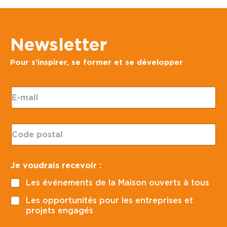
Newsletter
Pour s’inspirer, se former et se développer
E
-
m
a
C
i
o
l
d
*
e
r
Je voudrais recevoir :
p
e
o
c
Les événements de la Maison ouverts à tous
s
e
t
v
Les opportunités pour les entreprises et
a
o
projets engagés
l
i
*
r