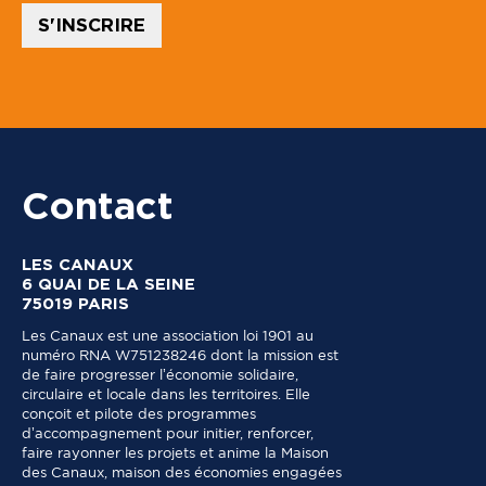
*
S'INSCRIRE
C
o
d
e
Contact
LES CANAUX
6 QUAI DE LA SEINE
75019 PARIS
Les Canaux est une association loi 1901 au
numéro RNA W751238246 dont la mission est
de faire progresser l’économie solidaire,
circulaire et locale dans les territoires. Elle
conçoit et pilote des programmes
d’accompagnement pour initier, renforcer,
faire rayonner les projets et anime la Maison
des Canaux, maison des économies engagées