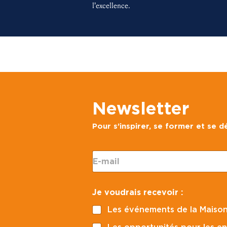
l’excellence.
Newsletter
Pour s’inspirer, se former et se 
C
E
o
-
d
m
e
a
E
Je voudrais recevoir :
i
-
l
m
Les événements de la Maison
*
a
i