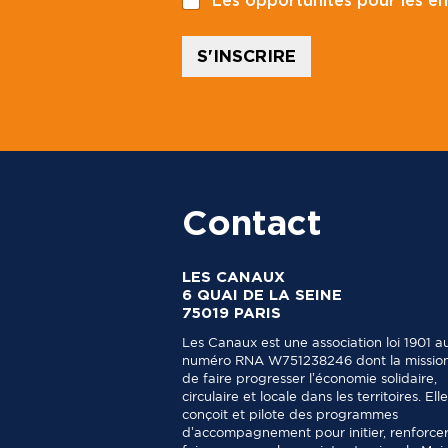
Les opportunités pour les en
l
J
e
S'INSCRIRE
Contact
LES CANAUX
6 QUAI DE LA SEINE
75019 PARIS
Les Canaux est une association loi 1901 a
numéro RNA W751238246 dont la mission
de faire progresser l’économie solidaire,
circulaire et locale dans les territoires. Elle
conçoit et pilote des programmes
d’accompagnement pour initier, renforcer