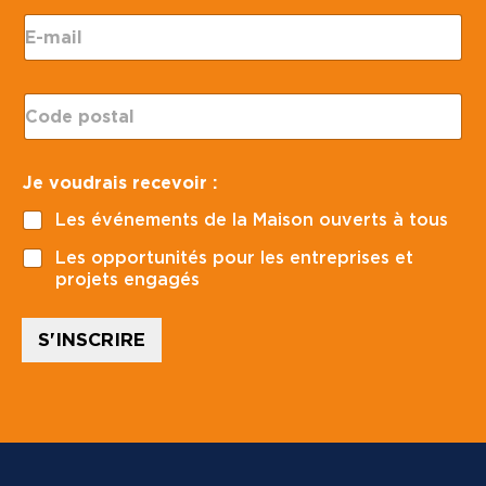
E
-
m
a
C
i
o
l
d
*
e
p
Je voudrais recevoir :
p
o
o
s
Les événements de la Maison ouverts à tous
s
t
t
a
Les opportunités pour les entreprises et
a
l
projets engagés
l
*
*
v
o
S'INSCRIRE
u
d
r
a
i
s