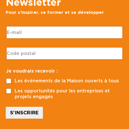
Newsletter
Pour s’inspirer, se former et se développer
E
-
m
a
C
i
o
l
d
*
e
C
Je voudrais recevoir :
p
o
o
d
Les événements de la Maison ouverts à tous
s
e
t
p
Les opportunités pour les entreprises et
a
o
projets engagés
l
s
*
t
a
S'INSCRIRE
l
p
o